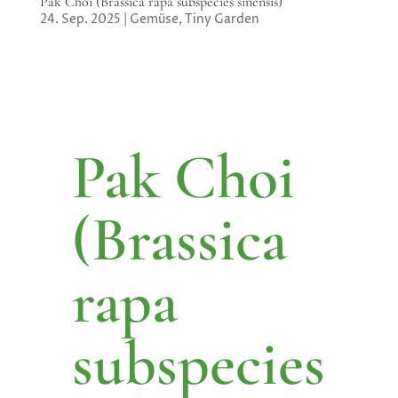
Pak Choi (Brassica rapa subspecies sinensis)
24. Sep. 2025
|
Gemüse
,
Tiny Garden
Pak Choi
(Brassica
rapa
subspecies