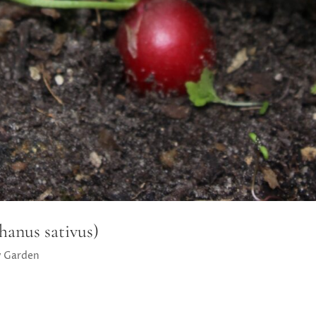
anus sativus)
y Garden