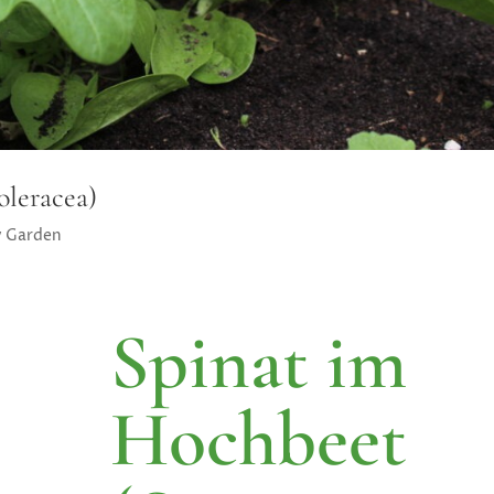
oleracea)
y Garden
Spinat im
Hochbeet