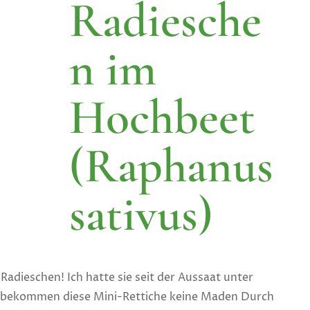
Radiesche
n im
Hochbeet
(Raphanus
sativus)
Radieschen! Ich hatte sie seit der Aussaat unter
o bekommen diese Mini-Rettiche keine Maden Durch