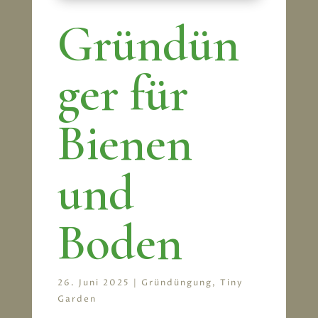
Gründün
ger für
Bienen
und
Boden
26. Juni 2025
|
Gründüngung
,
Tiny
Garden