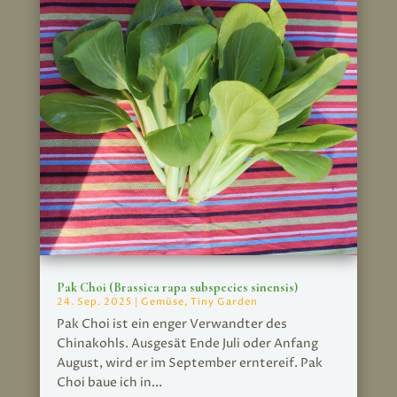
Pak Choi (Brassica rapa subspecies sinensis)
24. Sep. 2025
|
Gemüse
,
Tiny Garden
Pak Choi ist ein enger Verwandter des
Chinakohls. Ausgesät Ende Juli oder Anfang
August, wird er im September erntereif. Pak
Choi baue ich in...