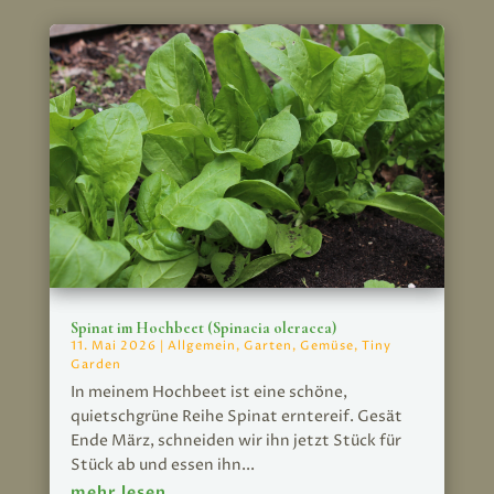
Spinat im Hochbeet (Spinacia oleracea)
11. Mai 2026
|
Allgemein
,
Garten
,
Gemüse
,
Tiny
Garden
In meinem Hochbeet ist eine schöne,
quietschgrüne Reihe Spinat erntereif. Gesät
Ende März, schneiden wir ihn jetzt Stück für
Stück ab und essen ihn...
mehr lesen