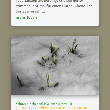
Teepflanzen: Sie beruhigt und soll heiter
stimmen, optimal für einen Guten-Abend-Tee.
Sie ist eine sehr...
mehr lesen
Schneeglöckchen! (Galanthus nivalis)
24. Feb. 2026
|
Allgemein
,
Garten
,
Tiny Garden