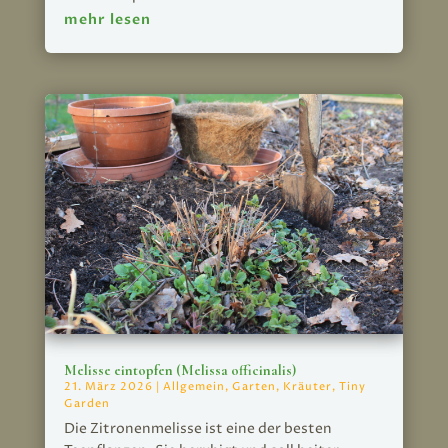
mehr lesen
Melisse eintopfen (Melissa officinalis)
21. März 2026
|
Allgemein
,
Garten
,
Kräuter
,
Tiny
Garden
Die Zitronenmelisse ist eine der besten