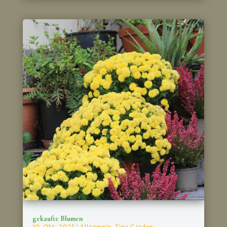
gekaufte Blumen
10. Okt. 2025
|
Allgemein
,
Tiny Garden