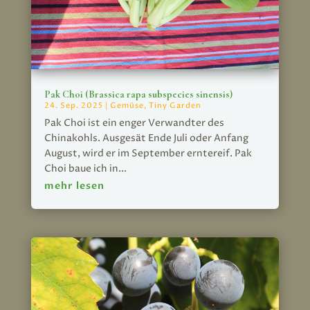
Pak Choi (Brassica rapa subspecies sinensis)
24. Sep. 2025
|
Gemüse
,
Tiny Garden
Pak Choi ist ein enger Verwandter des
Chinakohls. Ausgesät Ende Juli oder Anfang
August, wird er im September erntereif. Pak
Choi baue ich in...
mehr lesen