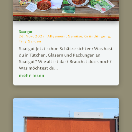
Saatgut
26. Nov. 2025
|
Allgemein
,
Gemüse
,
Gründüngung
,
Tiny Garden
Saatgut Jetzt schon Schätze sichten: Was hast
du in Tütchen, Gläsern und Packungen an
Saatgut? Wie alt ist das? Brauchst du es noch?
Was möchtest du...
mehr lesen