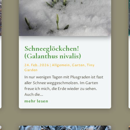
Schneeglöckchen!
(Galanthus nivalis)
24. Feb. 2026
|
Allgemein
,
Garten
,
Tiny
Garden
In nur wenigen Tagen mit Plusgraden ist fast
aller Schnee weggeschmolzen. Im Garten
freue ich mich, die Erde wieder zu sehen.
Auch die...
mehr lesen