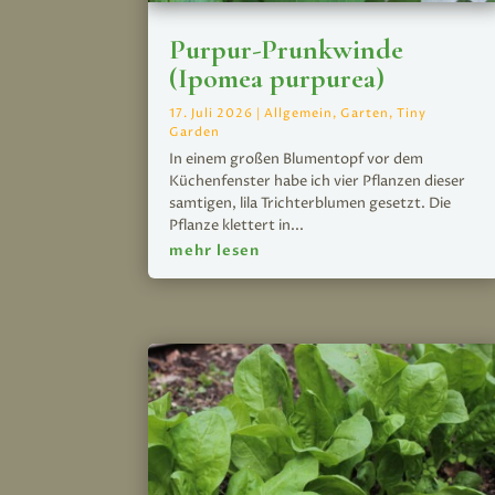
Purpur-Prunkwinde
(Ipomea purpurea)
17. Juli 2026
|
Allgemein
,
Garten
,
Tiny
Garden
In einem großen Blumentopf vor dem
Küchenfenster habe ich vier Pflanzen dieser
samtigen, lila Trichterblumen gesetzt. Die
Pflanze klettert in...
mehr lesen