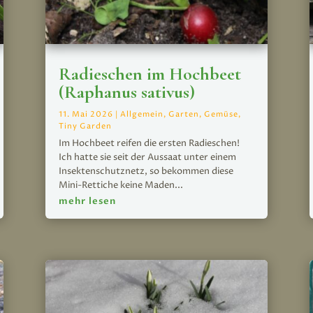
Radieschen im Hochbeet
(Raphanus sativus)
11. Mai 2026
|
Allgemein
,
Garten
,
Gemüse
,
Tiny Garden
Im Hochbeet reifen die ersten Radieschen!
Ich hatte sie seit der Aussaat unter einem
Insektenschutznetz, so bekommen diese
Mini-Rettiche keine Maden...
mehr lesen