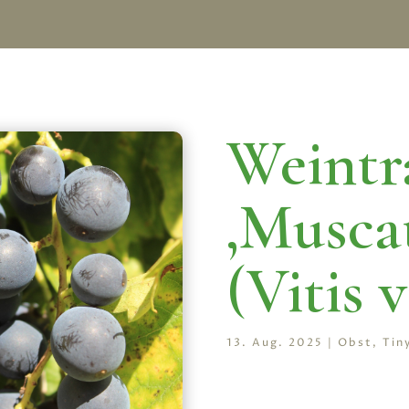
Weintr
‚Muscat
(Vitis v
13. Aug. 2025
|
Obst
,
Tin