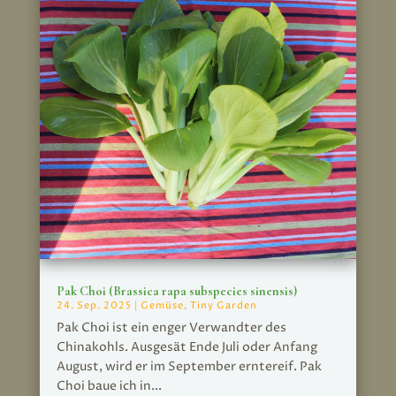
Pak Choi (Brassica rapa subspecies sinensis)
24. Sep. 2025
|
Gemüse
,
Tiny Garden
Pak Choi ist ein enger Verwandter des
Chinakohls. Ausgesät Ende Juli oder Anfang
August, wird er im September erntereif. Pak
Choi baue ich in...