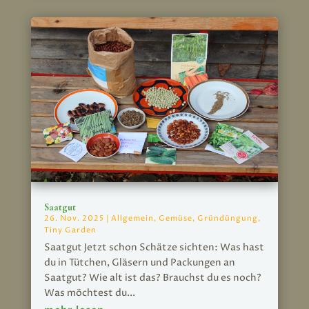
Saatgut
26. Nov. 2025
|
Allgemein
,
Gemüse
,
Gründüngung
,
Tiny Garden
Saatgut Jetzt schon Schätze sichten: Was hast
du in Tütchen, Gläsern und Packungen an
Saatgut? Wie alt ist das? Brauchst du es noch?
Was möchtest du...